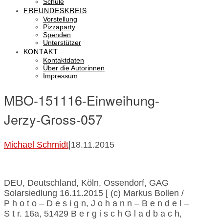
Schule
FREUNDESKREIS
Vorstellung
Pizzaparty
Spenden
Unterstützer
KONTAKT
Kontaktdaten
Über die Autorinnen
Impressum
MBO-151116-Einweihung-
Jerzy-Gross-057
Michael Schmidt
|
18.11.2015
DEU, Deutschland, Köln, Ossendorf, GAG
Solarsiedlung 16.11.2015 [ (c) Markus Bollen /
P h o t o – D e s i g n, J o h a n n – B e n d e l –
S t r. 16a, 51429 B e r g i s c h G l a d b a c h,